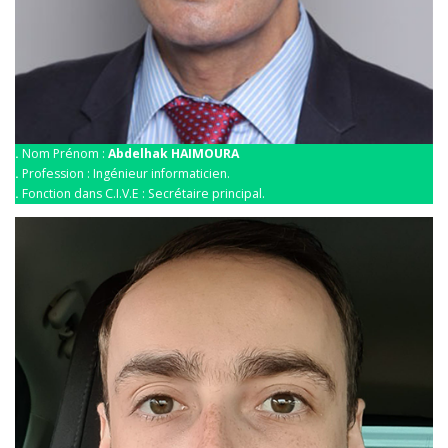
.
Nom Prénom :
Abdelhak HAIMOURA
.
Profession : Ingénieur informaticien.
.
Fonction dans C.I.V.E : Secrétaire principal.