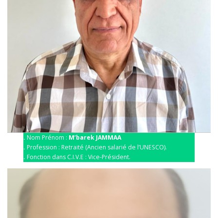
.
Nom Prénom :
M’barek JAMMAA
.
Profession : Retraité (Ancien salarié de l’UNESCO).
.
Fonction dans C.I.V.E : Vice-Président.