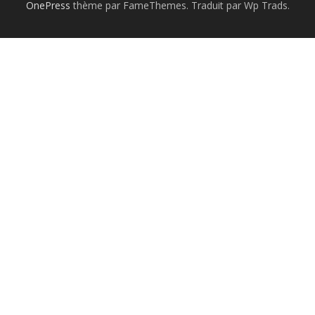
OnePress
thème par FameThemes. Traduit par Wp Trads.