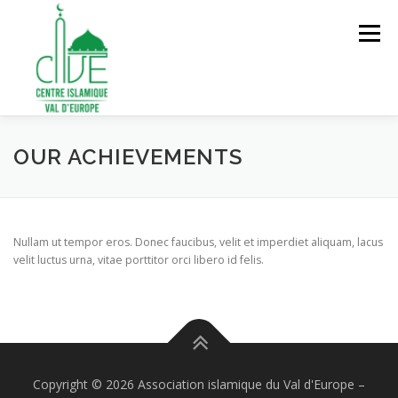
Aller
au
Menu
contenu
ACCUEIL
À PROPOS
SERVICES ET ACTIVITÉS
OUR ACHIEVEMENTS
ADHÉSION ET ENGAGEMENT
FAIRE UN DON
Nullam ut tempor eros. Donec faucibus, velit et imperdiet aliquam, lacus
velit luctus urna, vitae porttitor orci libero id felis.
CONTACT
Copyright © 2026 Association islamique du Val d'Europe
–