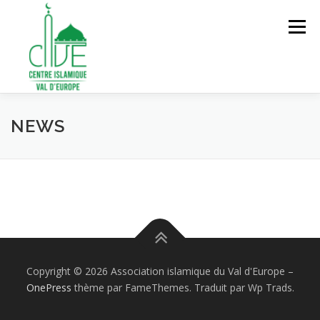
Aller
au
Menu
contenu
ACCUEIL
À PROPOS
SERVICES ET ACTIVITÉS
NEWS
ADHÉSION ET ENGAGEMENT
FAIRE UN DON
CONTACT
Copyright © 2026 Association islamique du Val d'Europe
–
OnePress
thème par FameThemes. Traduit par Wp Trads.